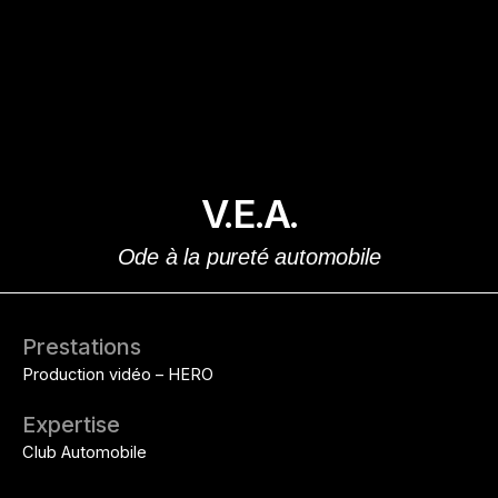
Aller
au
contenu
V.E.A.
Ode à la pureté automobile
Prestations
Production vidéo – HERO
Expertise
Club Automobile